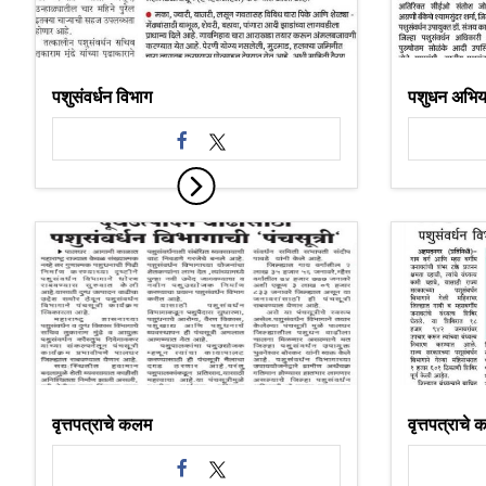
पशुसंवर्धन विभाग
पशुधन अभिया
वृत्तपत्राचे कलम
वृत्तपत्राचे