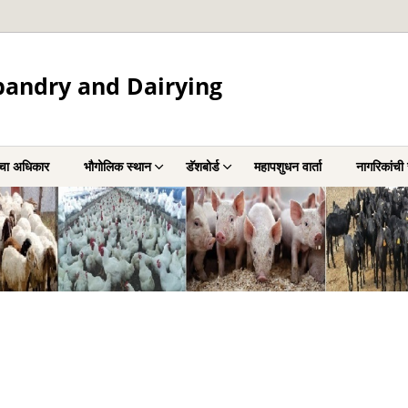
andry and Dairying
ीचा अधिकार
भौगोलिक स्थान
डॅशबोर्ड
महापशुधन वार्ता
नागरिकांच